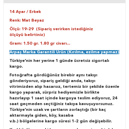
14 Ayar / Erkek
Renk: Mat Beyaz
Ölçü: 19-29 (Sipariş verirken istediğiniz
ölçüyü belirtiniz)
Gram: 1.50 gr. 1.8
0 gr civarı...
Arpaş Marka Garantili Ürün (Kırılma, ezilme yapmaz)
Türkiye'nin her yerine 1 günde ücretsiz sigortalı
kargo.
Fotoğrafta gördüğünüz birebir aynı takıyı
gönderiyoruz, sipariş geldiği anda, takıyı
vitrimizden alıp hasarsız, tertemiz bir şekilde özenle
kargo yaparak, sürpriz hediyemizle birlikte
hazırlayıp 1 saat içinde kargoya teslim ediyoruz, 24
saat geçmeden seçtiğiniz takıya kavuşuyorsunuz.
Türkiye'nin uzak ve şartların zorlaştığı (bir kaç
aktarmayla giden, köy, kasaba
v.b.) bölgelerine kargo süresi 1-2 gün değişebilir.