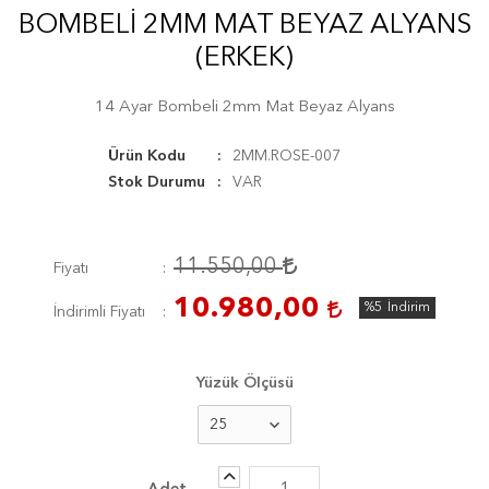
BOMBELI 2MM MAT BEYAZ ALYANS
(ERKEK)
14 Ayar Bombeli 2mm Mat Beyaz Alyans
Ürün Kodu
2MM.ROSE-007
Stok Durumu
VAR
11.550,00
Fiyatı
10.980,00
%5
İndirim
İndirimli Fiyatı
Yüzük Ölçüsü