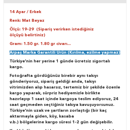
14 Ayar / Erkek
Renk: Mat Beyaz
Ölçü: 19-29 (Sipariş verirken istediğiniz
ölçüyü belirtiniz)
Gram: 1.50 gr. 1.8
0 gr civarı...
Arpaş Marka Garantili Ürün (Kırılma, ezilme yapmaz)
Türkiye'nin her yerine 1 günde ücretsiz sigortalı
kargo.
Fotoğrafta gördüğünüz birebir aynı takıyı
gönderiyoruz, sipariş geldiği anda, takıyı
vitrimizden alıp hasarsız, tertemiz bir şekilde özenle
kargo yaparak, sürpriz hediyemizle birlikte
hazırlayıp 1 saat içinde kargoya teslim ediyoruz, 24
saat geçmeden seçtiğiniz takıya kavuşuyorsunuz.
Türkiye'nin uzak ve şartların zorlaştığı (bir kaç
aktarmayla giden, köy, kasaba
v.b.) bölgelerine kargo süresi 1-2 gün değişebilir.