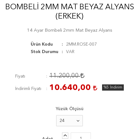
BOMBELI 2MM MAT BEYAZ ALYANS
(ERKEK)
14 Ayar Bombeli 2mm Mat Beyaz Alyans
Ürün Kodu
2MM.ROSE-007
Stok Durumu
VAR
11.200,00
Fiyatı
10.640,00
%5
İndirim
İndirimli Fiyatı
Yüzük Ölçüsü