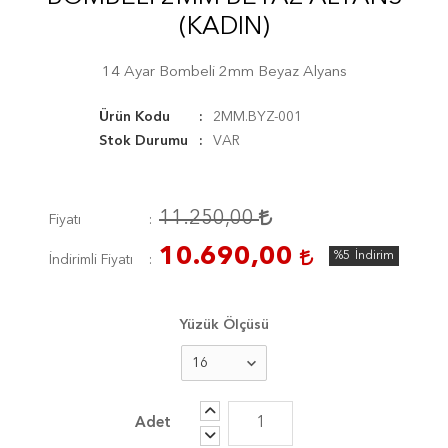
(KADIN)
14 Ayar Bombeli 2mm Beyaz Alyans
Ürün Kodu
2MM.BYZ-001
Stok Durumu
VAR
11.250,00
Fiyatı
10.690,00
%5
İndirim
İndirimli Fiyatı
Yüzük Ölçüsü