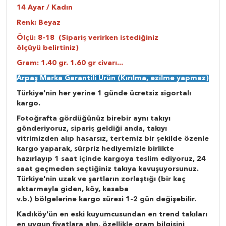
14 Ayar / Kadın
Renk: Beyaz
Ölçü: 8-18 (Sipariş verirken istediğiniz
ölçüyü belirtiniz)
Gram: 1.40 gr. 1.60 gr civarı...
Arpaş Marka Garantili Ürün (Kırılma, ezilme yapmaz)
Türkiye'nin her yerine 1 günde ücretsiz sigortalı
kargo.
Fotoğrafta gördüğünüz birebir aynı takıyı
gönderiyoruz, sipariş geldiği anda, takıyı
vitrimizden alıp hasarsız, tertemiz bir şekilde özenle
kargo yaparak, sürpriz hediyemizle birlikte
hazırlayıp 1 saat içinde kargoya teslim ediyoruz, 24
saat geçmeden seçtiğiniz takıya kavuşuyorsunuz.
Türkiye'nin uzak ve şartların zorlaştığı (bir kaç
aktarmayla giden, köy, kasaba
v.b.) bölgelerine kargo süresi 1-2 gün değişebilir.
Kadıköy'ün en eski kuyumcusundan en trend takıları
en uygun fiyatlara alın, özellikle gram bilgisini