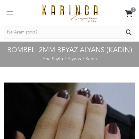
0
BOMBELI 2MM BEYAZ ALYANS (KADIN)
Ana Sayfa
Alyans
Kadın