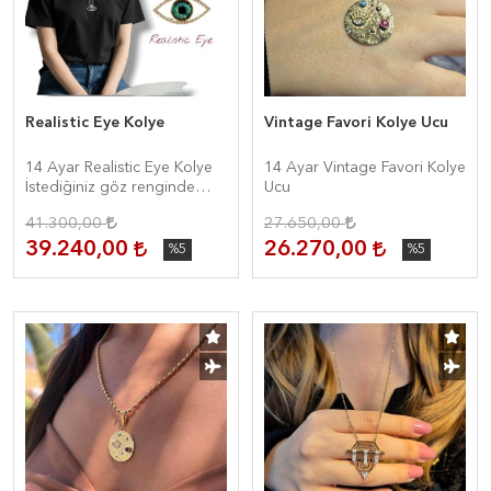
Realistic Eye Kolye
Vintage Favori Kolye Ucu
14 Ayar Realistic Eye Kolye
14 Ayar Vintage Favori Kolye
İstediğiniz göz renginde
Ucu
hazırlayalım
41.300,00
27.650,00
39.240,00
26.270,00
%5
%5