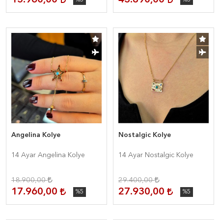
15.960,00
43.890,00
%5
%5
Angelina Kolye
Nostalgic Kolye
14 Ayar Angelina Kolye
14 Ayar Nostalgic Kolye
18.900,00
29.400,00
17.960,00
27.930,00
%5
%5