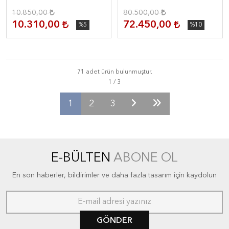
10.850,00
80.500,00
10.310,00
72.450,00
%5
%10
71 adet ürün bulunmuştur.
1
2
3
E-BÜLTEN
ABONE OL
En son haberler, bildirimler ve daha fazla tasarım için kaydolun
GÖNDER