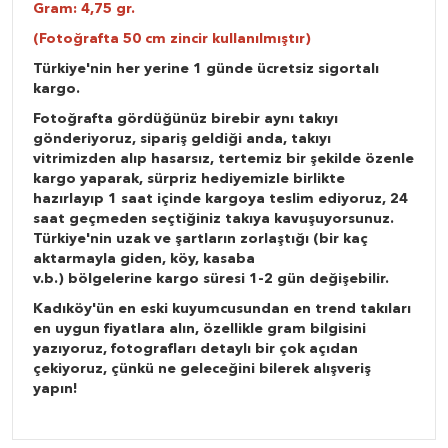
Gram: 4,75 gr.
(Fotoğrafta 50 cm zincir kullanılmıştır)
Türkiye'nin her yerine 1 günde ücretsiz sigortalı
kargo.
Fotoğrafta gördüğünüz birebir aynı takıyı
gönderiyoruz, sipariş geldiği anda, takıyı
vitrimizden alıp hasarsız, tertemiz bir şekilde özenle
kargo yaparak, sürpriz hediyemizle birlikte
hazırlayıp 1 saat içinde kargoya teslim ediyoruz, 24
saat geçmeden seçtiğiniz takıya kavuşuyorsunuz.
Türkiye'nin uzak ve şartların zorlaştığı (bir kaç
aktarmayla giden, köy, kasaba
v.b.) bölgelerine kargo süresi 1-2 gün değişebilir.
Kadıköy'ün en eski kuyumcusundan en trend takıları
en uygun fiyatlara alın, özellikle gram bilgisini
yazıyoruz, fotografları detaylı bir çok açıdan
çekiyoruz, çünkü ne geleceğini bilerek alışveriş
yapın!