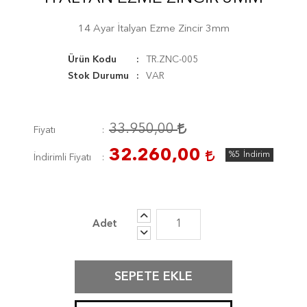
14 Ayar İtalyan Ezme Zincir 3mm
Ürün Kodu
TR.ZNC-005
Stok Durumu
VAR
33.950,00
Fiyatı
32.260,00
%5
İndirim
İndirimli Fiyatı
SEPETE EKLE