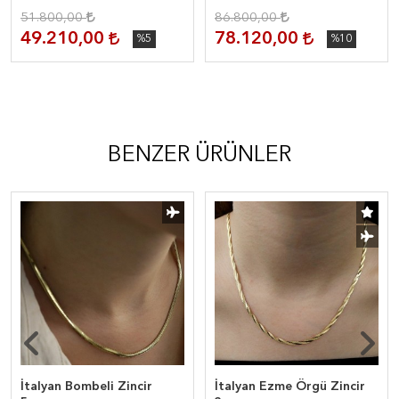
51.800,00
86.800,00
49.210,00
78.120,00
%5
%10
BENZER ÜRÜNLER
İtalyan Bombeli Zincir
İtalyan Ezme Örgü Zincir