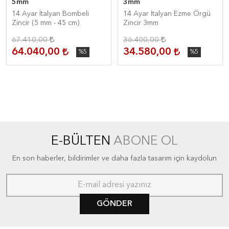
5mm
3mm
14 Ayar İtalyan Bombeli
14 Ayar İtalyan Ezme Örgü
Zincir (5 mm - 45 cm)
Zincir 3mm
67.410,00
36.400,00
64.040,00
34.580,00
%5
%5
E-BÜLTEN
ABONE OL
En son haberler, bildirimler ve daha fazla tasarım için kaydolun
GÖNDER