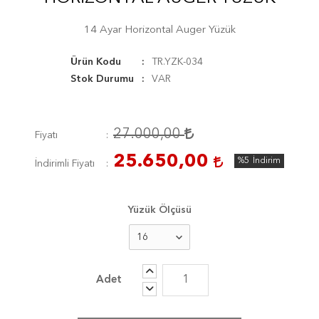
14 Ayar Horizontal Auger Yüzük
Ürün Kodu
TR.YZK-034
Stok Durumu
VAR
27.000,00
Fiyatı
25.650,00
%5
İndirim
İndirimli Fiyatı
Yüzük Ölçüsü