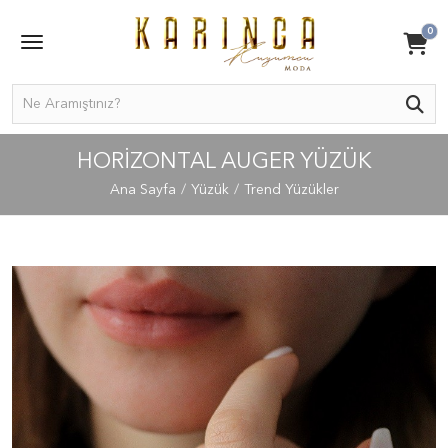
0
HORIZONTAL AUGER YÜZÜK
Ana Sayfa
Yüzük
Trend Yüzükler