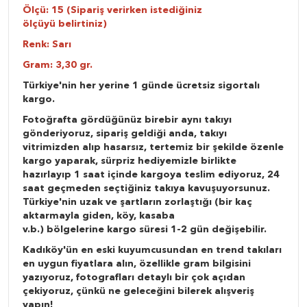
Ölçü: 15 (Sipariş verirken istediğiniz
ölçüyü belirtiniz)
Renk: Sarı
Gram: 3,30 gr.
Türkiye'nin her yerine 1 günde ücretsiz sigortalı
kargo.
Fotoğrafta gördüğünüz birebir aynı takıyı
gönderiyoruz, sipariş geldiği anda, takıyı
vitrimizden alıp hasarsız, tertemiz bir şekilde özenle
kargo yaparak, sürpriz hediyemizle birlikte
hazırlayıp 1 saat içinde kargoya teslim ediyoruz, 24
saat geçmeden seçtiğiniz takıya kavuşuyorsunuz.
Türkiye'nin uzak ve şartların zorlaştığı (bir kaç
aktarmayla giden, köy, kasaba
v.b.) bölgelerine kargo süresi 1-2 gün değişebilir.
Kadıköy'ün en eski kuyumcusundan en trend takıları
en uygun fiyatlara alın, özellikle gram bilgisini
yazıyoruz, fotografları detaylı bir çok açıdan
çekiyoruz, çünkü ne geleceğini bilerek alışveriş
yapın!