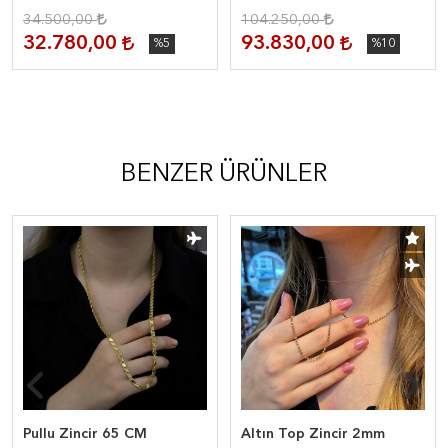
34.500,00
104.250,00
32.780,00
93.830,00
%5
%10
BENZER ÜRÜNLER
Pullu Zincir 65 CM
Altın Top Zincir 2mm