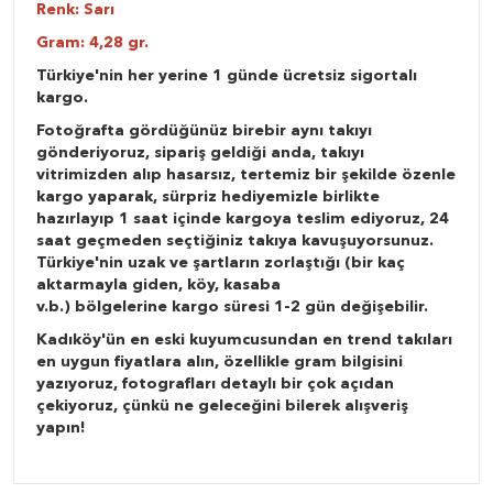
Renk: Sarı
Gram: 4,28 gr.
Türkiye'nin her yerine 1 günde ücretsiz sigortalı
kargo.
Fotoğrafta gördüğünüz birebir aynı takıyı
gönderiyoruz, sipariş geldiği anda, takıyı
vitrimizden alıp hasarsız, tertemiz bir şekilde özenle
kargo yaparak, sürpriz hediyemizle birlikte
hazırlayıp 1 saat içinde kargoya teslim ediyoruz, 24
saat geçmeden seçtiğiniz takıya kavuşuyorsunuz.
Türkiye'nin uzak ve şartların zorlaştığı (bir kaç
aktarmayla giden, köy, kasaba
v.b.) bölgelerine kargo süresi 1-2 gün değişebilir.
Kadıköy'ün en eski kuyumcusundan en trend takıları
en uygun fiyatlara alın, özellikle gram bilgisini
yazıyoruz, fotografları detaylı bir çok açıdan
çekiyoruz, çünkü ne geleceğini bilerek alışveriş
yapın!