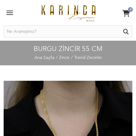
0
BURGU ZINCIR 55 CM
Ana Sayfa
Zincir
Trend Zincirler