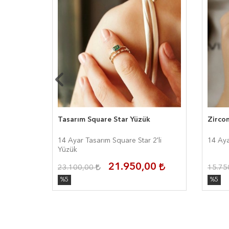
Tasarım Square Star Yüzük
Zirco
ivert
14 Ayar Tasarım Square Star 2'li
14 Aya
Yüzük
00
21.950,00
23.100,00
15.75
%5
%5