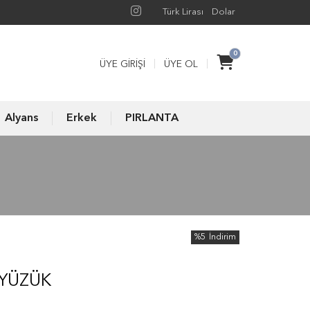
Türk Lirası
Dolar
0
ÜYE GIRIŞI
ÜYE OL
Alyans
Erkek
PIRLANTA
%5
İndirim
 YÜZÜK