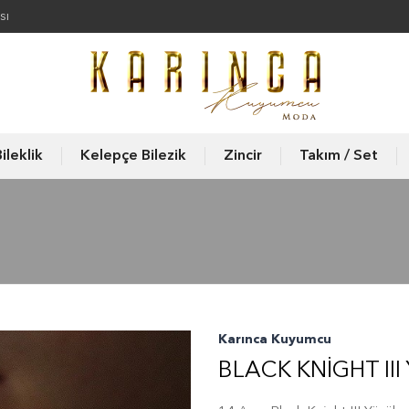
sı
ileklik
Kelepçe Bilezik
Zincir
Takım / Set
Karınca Kuyumcu
BLACK KNIGHT III