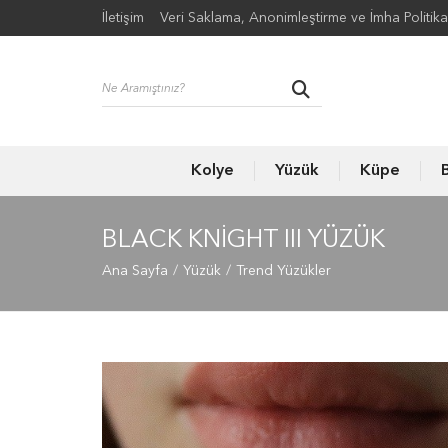
İletişim
Veri Saklama, Anonimleştirme ve İmha Politika
Kolye
Yüzük
Küpe
B
BLACK KNIGHT III YÜZÜK
Ana Sayfa
Yüzük
Trend Yüzükler