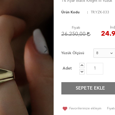
14 Ayar Black Knight III Yüzük
Ürün Kodu
TR.YZK-033
İnd
Fiyatı
24.
26.250,00
Yüzük Ölçüsü
SEPETE EKLE
Favorilerinize ekleyin
Fiya