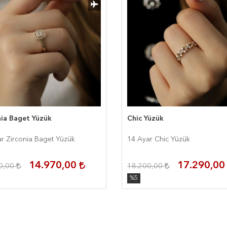
nia Baget Yüzük
Chic Yüzük
r Zirconia Baget Yüzük
14 Ayar Chic Yüzük
14.970,00
17.290,0
0,00
18.200,00
%5