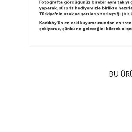
Fotoğrafta gördüğünüz birebir aynı takıyı g
yaparak, sürpriz hediyemizle birlikte hazır
Türkiye'nin uzak ve şartların zorlaştığı (bi
Kadıköy'ün en eski kuyumcusundan en trend ta
çekiyoruz, çünkü ne geleceğini bilerek alışv
BU ÜR