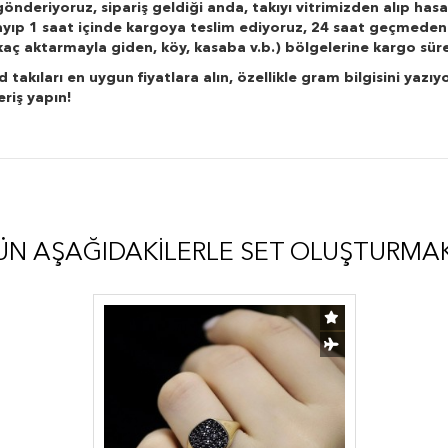
önderiyoruz, sipariş geldiği anda, takıyı vitrimizden alıp hasa
layıp 1 saat içinde kargoya teslim ediyoruz, 24 saat geçmeden
r kaç aktarmayla giden, köy, kasaba v.b.) bölgelerine kargo süre
kıları en uygun fiyatlara alın, özellikle gram bilgisini yazıyo
eriş yapın!
ÜN AŞAĞIDAKILERLE SET OLUŞTURMA