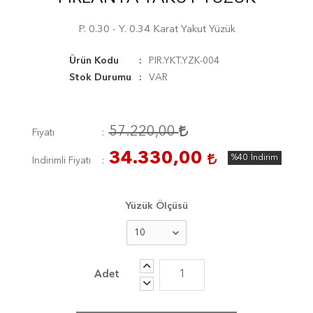
P. 0.30 - Y. 0.34 Karat Yakut Yüzük
Ürün Kodu
PIR.YKT.YZK-004
Stok Durumu
VAR
57.220,00
Fiyatı
34.330,00
%40
İndirim
İndirimli Fiyatı
Yüzük Ölçüsü