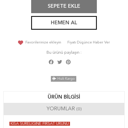
SEPETE EKLE
HEMEN AL
Favorilerinize ekleyin
Fiyatı Düşünce Haber Ver
Bu ürünü paylaşın :
Facebook
Twitter
Pinterest
Share
Hızlı Kargo
ÜRÜN BILGISI
YORUMLAR
(0)
KISA SÜRELİĞİNE FIRSAT ÜRÜNÜ