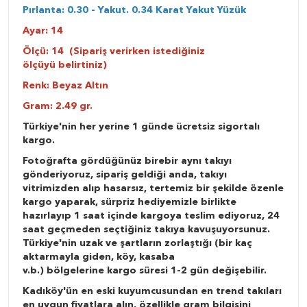
Pırlanta: 0.30 - Yakut. 0.34 Karat Yakut Yüzük
Ayar: 14
Ölçü:
14 (Sipariş verirken istediğiniz
ölçüyü belirtiniz)
Renk: Beyaz Altın
Gram: 2.49
gr.
Türkiye'nin her yerine 1 günde ücretsiz sigortalı
kargo.
Fotoğrafta gördüğünüz birebir aynı takıyı
gönderiyoruz, sipariş geldiği anda, takıyı
vitrimizden alıp hasarsız, tertemiz bir şekilde özenle
kargo yaparak, sürpriz hediyemizle birlikte
hazırlayıp 1 saat içinde kargoya teslim ediyoruz, 24
saat geçmeden seçtiğiniz takıya kavuşuyorsunuz.
Türkiye'nin uzak ve şartların zorlaştığı (bir kaç
aktarmayla giden, köy, kasaba
v.b.) bölgelerine kargo süresi 1-2 gün değişebilir.
Kadıköy'ün en eski kuyumcusundan en trend takıları
en uygun fiyatlara alın, özellikle gram bilgisini