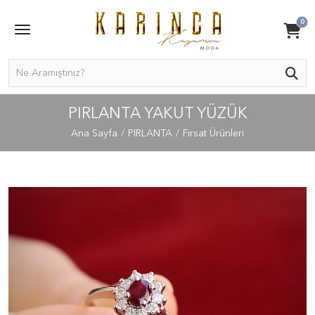
0
PIRLANTA YAKUT YÜZÜK
Ana Sayfa
PIRLANTA
Fırsat Ürünleri