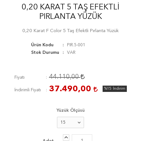
0,20 KARAT 5 TAŞ EFEKTLI
PIRLANTA YÜZÜK
0,20 Karat F Color 5 Taş Efektli Pırlanta Yüzük
Ürün Kodu
PIR.5-001
Stok Durumu
VAR
44.110,00
Fiyatı
37.490,00
%15
İndirim
İndirimli Fiyatı
Yüzük Ölçüsü