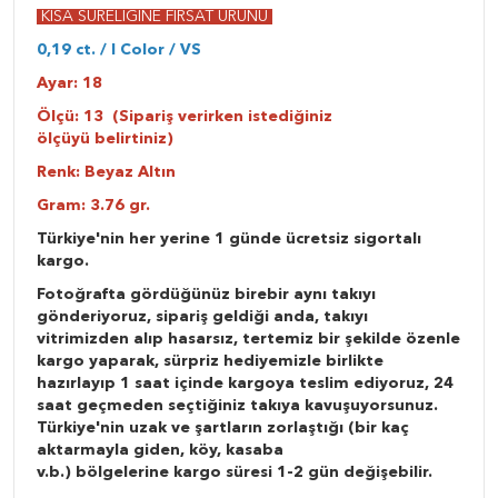
KISA SÜRELİĞİNE FIRSAT ÜRÜNÜ
0,19 ct. / I Color / VS
Ayar: 18
Ölçü: 13
(Sipariş verirken istediğiniz
ölçüyü belirtiniz)
Renk: Beyaz Altın
Gram: 3.76 gr.
Türkiye'nin her yerine 1 günde ücretsiz sigortalı
kargo.
Fotoğrafta gördüğünüz birebir aynı takıyı
gönderiyoruz, sipariş geldiği anda, takıyı
vitrimizden alıp hasarsız, tertemiz bir şekilde özenle
kargo yaparak, sürpriz hediyemizle birlikte
hazırlayıp 1 saat içinde kargoya teslim ediyoruz, 24
saat geçmeden seçtiğiniz takıya kavuşuyorsunuz.
Türkiye'nin uzak ve şartların zorlaştığı (bir kaç
aktarmayla giden, köy, kasaba
v.b.) bölgelerine kargo süresi 1-2 gün değişebilir.