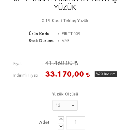
YÜZÜK
0.19 Karat Tektaş Yüzük
Ürün Kodu
PIR.TT-009
Stok Durumu
VAR
41.460,00
Fiyatı
33.170,00
%20
İndirim
İndirimli Fiyatı
Yüzük Ölçüsü