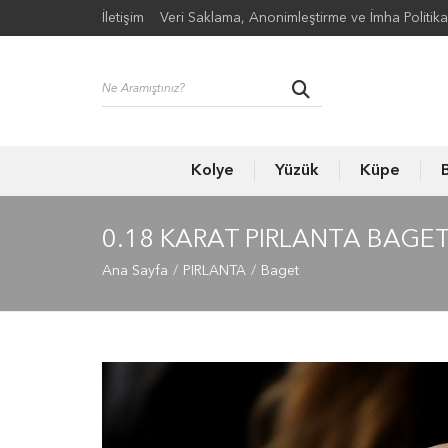
İletişim
Veri Saklama, Anonimleştirme ve İmha Politika
Kolye
Yüzük
Küpe
B
0.18 KARAT PIRLANTA BAGE
Ana Sayfa
PIRLANTA
Baget