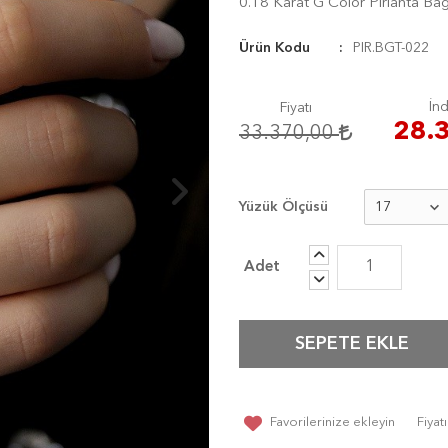
0.18 Karat G Color Pırlanta Ba
Ürün Kodu
PIR.BGT-022
İnd
Fiyatı
28.
33.370,00
Yüzük Ölçüsü
SEPETE EKLE
Favorilerinize ekleyin
Fiya