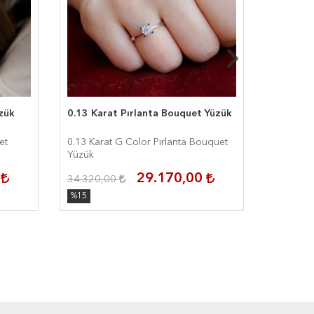
zük
0.13 Karat Pırlanta Bouquet Yüzük
0.15 Kar
et
0.13 Karat G Color Pırlanta Bouquet
0.15 Kara
Yüzük
0
29.170,00
34.320,00
31.700,
%15
%15