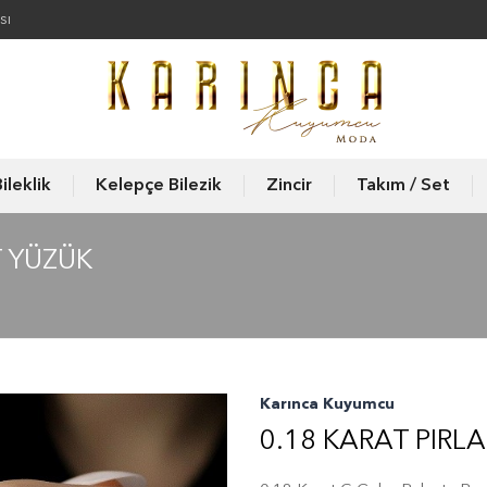
sı
ileklik
Kelepçe Bilezik
Zincir
Takım / Set
T YÜZÜK
Karınca Kuyumcu
0.18 KARAT PIRL