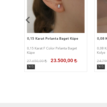
 Yüzük
0,15 Karat Pırlanta Baget Küpe
0,08 K
Baget
0,15 Karat F Color Pırlanta Baget
0,08 K
Küpe
Kolye
00
23.500,00
27.650,00
24.79
%15
%15