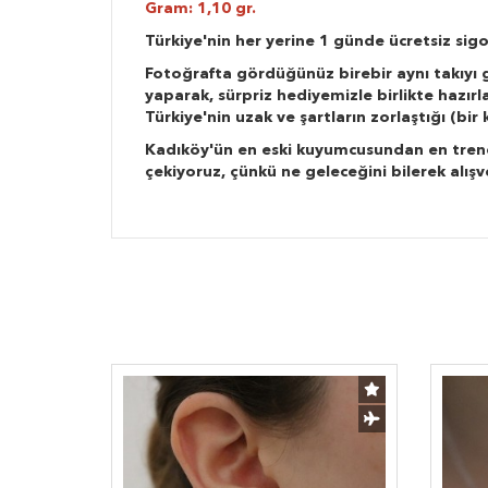
Gram: 1,10 gr.
Türkiye'nin her yerine 1 günde ücretsiz sigo
Fotoğrafta gördüğünüz birebir aynı takıyı g
yaparak, sürpriz hediyemizle birlikte hazır
Türkiye'nin uzak ve şartların zorlaştığı (bi
Kadıköy'ün en eski kuyumcusundan en trend ta
çekiyoruz, çünkü ne geleceğini bilerek alışv