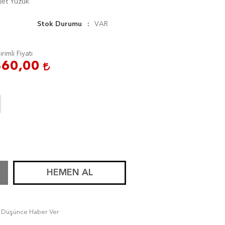
get Yüzük
Stok Durumu
VAR
irimli Fiyatı
360,00
HEMEN AL
tı Düşünce Haber Ver