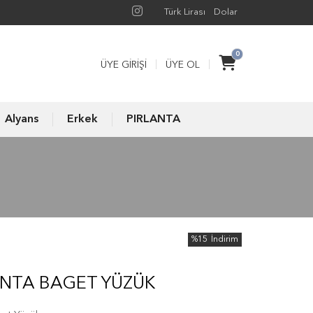
Türk Lirası
Dolar
0
ÜYE GIRIŞI
ÜYE OL
Alyans
Erkek
PIRLANTA
%15
İndirim
ANTA BAGET YÜZÜK